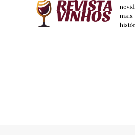
novid
mais.
histór