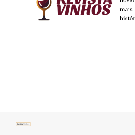
novid
mais.
histór