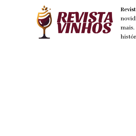
Revis
novid
mais.
histór