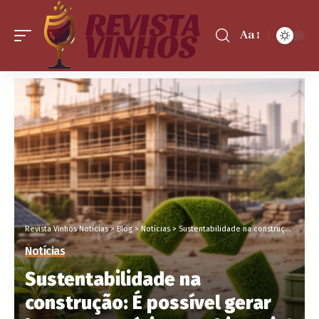
Aa
Revista Vinhos Notícias
>
Blog
>
Notícias
>
Sustentabilidade na construção: É possível gerar lucro com práticas ambientais? Saiba neste artigo
Notícias
Sustentabilidade na
construção: É possível gerar