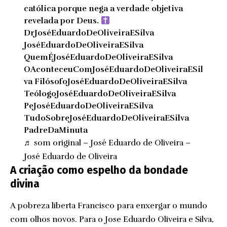
católica porque nega a verdade objetiva
revelada por Deus.
DrJoséEduardoDeOliveiraESilva
JoséEduardoDeOliveiraESilva
QuemÉJoséEduardoDeOliveiraESilva
OAconteceuComJoséEduardoDeOliveiraESil
va FilósofoJoséEduardoDeOliveiraESilva
TeólogoJoséEduardoDeOliveiraESilva
PeJoséEduardoDeOliveiraESilva
TudoSobreJoséEduardoDeOliveiraESilva
PadreDaMinuta
♬ som original – José Eduardo de Oliveira –
José Eduardo de Oliveira
A criação como espelho da bondade
divina
A pobreza liberta Francisco para enxergar o mundo
com olhos novos. Para o Jose Eduardo Oliveira e Silva,