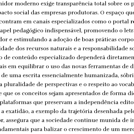
midor moderno exige transparência total sobre os 
pacto social das empresas produtoras. O espaço qu
ontram em canais especializados como o portal
r
pel pedagógico indispensável, promovendo o let
r e estimulando a adoção de boas práticas corpo
dade dos recursos naturais e a responsabilidade so
ão de conteúdo especializado dependerá diretamen
ais em equilibrar o uso das novas ferramentas de di
 de uma escrita essencialmente humanizada, sóbria
 a pluralidade de perspectivas e o respeito ao voca
 que os conceitos sejam apresentados de forma didá
 plataformas que preservam a independência editor
 exatidão, a exemplo da trajetória desenhada pel
br
, assegura que a sociedade continue munida de i
undamentais para balizar o crescimento de um mer