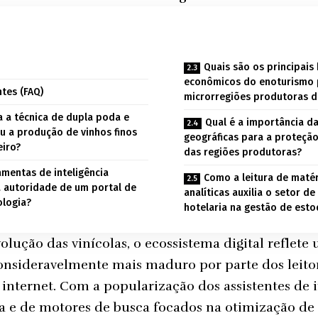
Quais são os principais
econômicos do enoturismo 
tes (FAQ)
microrregiões produtoras do
ca a técnica de dupla poda e
Qual é a importância d
ou a produção de vinhos finos
geográficas para a proteção
eiro?
das regiões produtoras?
mentas de inteligência
Como a leitura de matéri
 a autoridade de um portal de
analíticas auxilia o setor d
ologia?
hotelaria na gestão de est
olução das vinícolas, o ecossistema digital reflete
sideravelmente mais maduro por parte dos leito
 internet. Com a popularização dos assistentes de 
iva e de motores de busca focados na otimização de 