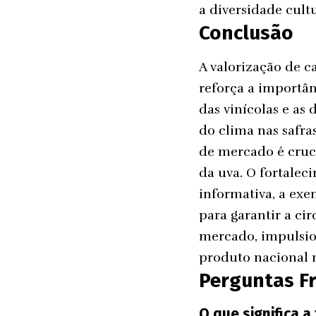
a diversidade cult
Conclusão
A valorização de c
reforça a importâ
das vinícolas e a
do clima nas safra
de mercado é cruci
da uva. O fortale
informativa, a ex
para garantir a ci
mercado, impulsio
produto nacional n
Perguntas F
O que significa a