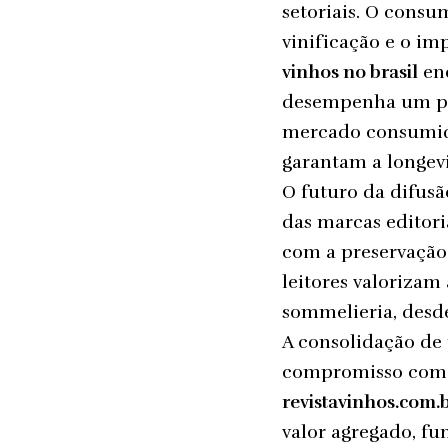
setoriais. O consu
vinificação e o im
vinhos no brasil
enc
desempenha um pa
mercado consumido
garantam a longevi
O futuro da difus
das marcas editori
com a preservação
leitores valorizam
sommelieria, desde
A consolidação de
compromisso com a
revistavinhos.com.
valor agregado, f