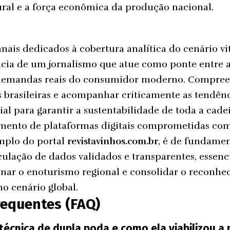
ural e a força econômica da produção nacional.
anais dedicados à cobertura analítica do cenário vi
ncia de um jornalismo que atue como ponte entre a
s demandas reais do consumidor moderno. Compree
s brasileiras e acompanhar criticamente as tendênc
al para garantir a sustentabilidade de toda a cad
cimento de plataformas digitais comprometidas com
emplo do portal
revistavinhos.com.br
, é de fundamen
rculação de dados validados e transparentes, essenc
nar o enoturismo regional e consolidar o reconh
o cenário global.
requentes (FAQ)
 técnica de dupla poda e como ela viabilizou a