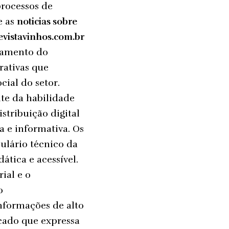
processos de
e as
noticias sobre
evistavinhos.com.br
ramento do
rativas que
cial do setor.
te da habilidade
stribuição digital
 e informativa. Os
bulário técnico da
tica e acessível.
ial e o
o
nformações de alto
cado que expressa