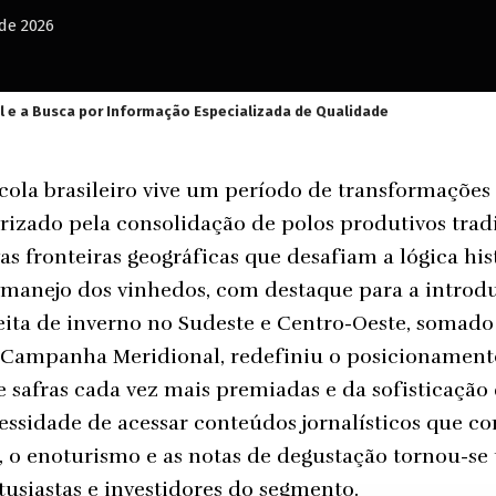
de 2026
 e a Busca por Informação Especializada de Qualidade
cola brasileiro vive um período de transformações 
rizado pela consolidação de polos produtivos tradi
s fronteiras geográficas que desafiam a lógica hist
 manejo dos vinhedos, com destaque para a introd
eita de inverno no Sudeste e Centro-Oeste, somado
 Campanha Meridional, redefiniu o posicionament
e safras cada vez mais premiadas e da sofisticação
ssidade de acessar conteúdos jornalísticos que c
, o enoturismo e as notas de degustação tornou-
ntusiastas e investidores do segmento.