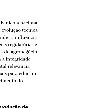
tivinícola nacional
 evolução técnica
nder a influência
ias regulatórias e
eia do agronegócio
 a integridade
tal relevância
iais para educar o
ecimento do
 produção de