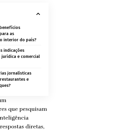
 benefícios
para as
 interior do país?
as indicações
 jurídica e comercial
as jornalísticas
e restaurantes e
oques?
 um
res que pesquisam
inteligência
respostas diretas,