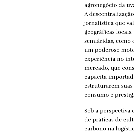
agronegócio da uv
A descentralização
jornalística que v
geográficas locais
semiáridas, como o
um poderoso motor
experiência no int
mercado, que cons
capacita importad
estruturarem suas 
consumo e prestigi
Sob a perspectiva 
de práticas de cul
carbono na logísti