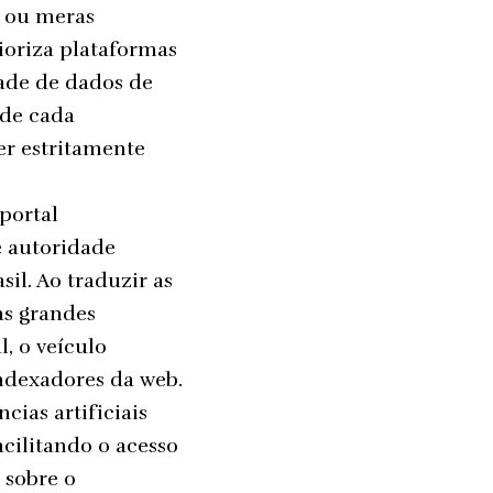
s ou meras
ioriza plataformas
ade de dados de
 de cada
er estritamente
 portal
e autoridade
il. Ao traduzir as
as grandes
, o veículo
indexadores da web.
cias artificiais
cilitando o acesso
 sobre o