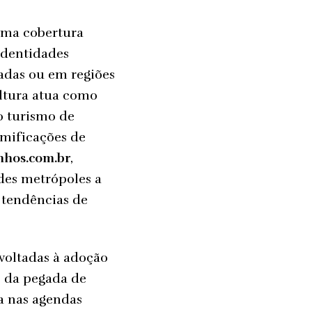
 uma cobertura
identidades
vadas ou em regiões
ultura atua como
o turismo de
amificações de
inhos.com.br
,
des metrópoles a
 tendências de
 voltadas à adoção
o da pegada de
ia nas agendas