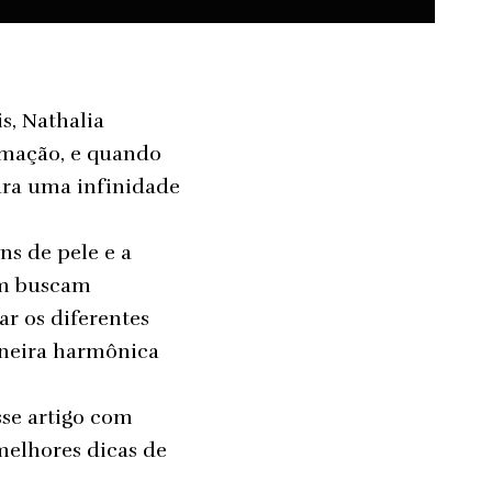
is,
Nathalia
rmação, e quando
para uma infinidade
ns de pele e a
em buscam
ar os diferentes
aneira harmônica
sse artigo com
 melhores dicas de