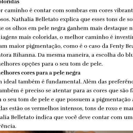
oloridas
or caminho é contar com sombras em cores vibrant
osos. Nathalia Belletato explica que esses tons de 
e os olhos em pele negra ganhem mais destaque no
iagens mais coloridas, o melhor caminho é invest
am maior pigmentação, como é o caso da Fenty Bea
ora Rihanna. Da mesma maneira, a escolha do blu
 melhores opções para o seu tom de pele.
melhores cores para a pele negra
m ideal também é fundamental. Além das preferênc
também é preciso se atentar para as cores que são 
o seu tom de pele e que possuem a pigmentação a
das estão os vermelhos intensos, tons de roxo e ma
halia Belletato indica que você deve contar com u
rência.