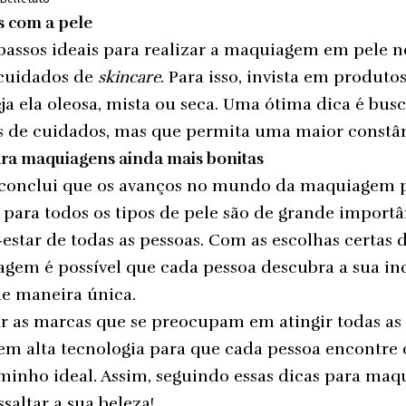
s com a pele
passos ideais para realizar a maquiagem em pele n
 cuidados de
skincare
. Para isso, invista em produt
seja ela oleosa, mista ou seca. Uma ótima dica é bu
 de cuidados, mas que permita uma maior constânc
ra maquiagens ainda mais bonitas
o conclui que os avanços no mundo da maquiagem p
 para todos os tipos de pele são de grande import
estar de todas as pessoas. Com as escolhas certas d
gem é possível que cada pessoa descubra a sua in
 de maneira única.
ar as marcas que se preocupam em atingir todas as
em alta tecnologia para que cada pessoa encontre 
inho ideal. Assim, seguindo essas dicas para ma
ssaltar a sua beleza!