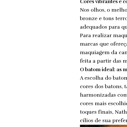
Cores vibrantes e c
Nos olhos, o melh
bronze e tons terr
adequados para qu
Para realizar maqu
marcas que ofereç
maquiagem da cant
feita a partir das
O batom ideal: as 
A escolha do bato
cores dos batons, 
harmonizadas com 
cores mais escolhi
toques finais, Nat
cílios de sua prefe